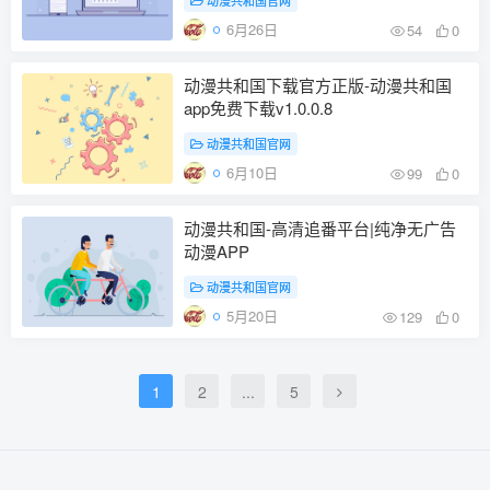
动漫共和国官网
6月26日
54
0
动漫共和国下载官方正版-动漫共和国
app免费下载v1.0.0.8
动漫共和国官网
6月10日
99
0
动漫共和国-高清追番平台|纯净无广告
动漫APP
动漫共和国官网
5月20日
129
0
1
2
...
5