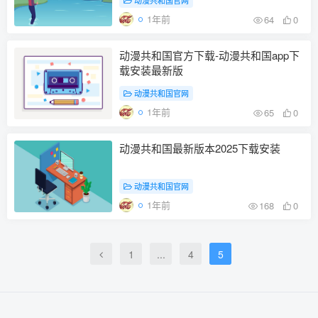
动漫共和国官网
1年前
64
0
动漫共和国官方下载-动漫共和国app下
载安装最新版
动漫共和国官网
1年前
65
0
动漫共和国最新版本2025下载安装
动漫共和国官网
1年前
168
0
1
...
4
5